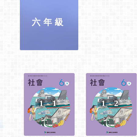
六年級
1-1
1-2